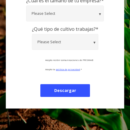
¿Cuál es el tamaño de tu empresa?
*
¿Qué tipo de cultivo trabajas?
*
Acepto recibir comunicaciones de PRISMAB
Acepto la
política de privacidad
.
*